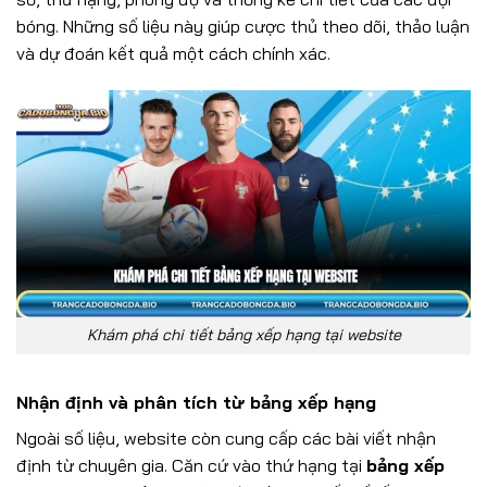
bóng. Những số liệu này giúp cược thủ theo dõi, thảo luận
và dự đoán kết quả một cách chính xác.
Khám phá chi tiết bảng xếp hạng tại website
Nhận định và phân tích từ bảng xếp hạng
Ngoài số liệu, website còn cung cấp các bài viết nhận
định từ chuyên gia. Căn cứ vào thứ hạng tại
bảng xếp