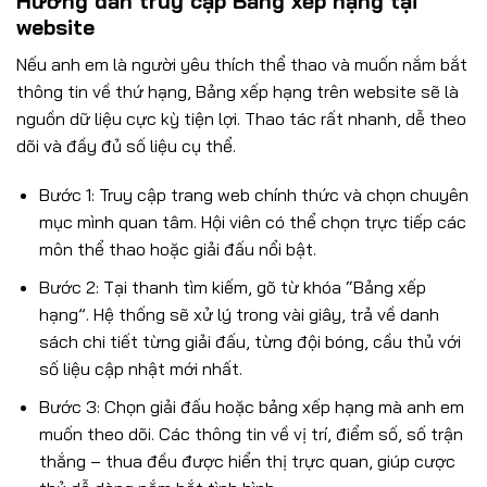
Hướng dẫn truy cập Bảng xếp hạng tại
website
Nếu anh em là người yêu thích thể thao và muốn nắm bắt
thông tin về thứ hạng, Bảng xếp hạng trên website sẽ là
nguồn dữ liệu cực kỳ tiện lợi. Thao tác rất nhanh, dễ theo
dõi và đầy đủ số liệu cụ thể.
Bước 1: Truy cập trang web chính thức và chọn chuyên
mục mình quan tâm. Hội viên có thể chọn trực tiếp các
môn thể thao hoặc giải đấu nổi bật.
Bước 2: Tại thanh tìm kiếm, gõ từ khóa “Bảng xếp
hạng”. Hệ thống sẽ xử lý trong vài giây, trả về danh
sách chi tiết từng giải đấu, từng đội bóng, cầu thủ với
số liệu cập nhật mới nhất.
Bước 3: Chọn giải đấu hoặc bảng xếp hạng mà anh em
muốn theo dõi. Các thông tin về vị trí, điểm số, số trận
thắng – thua đều được hiển thị trực quan, giúp cược